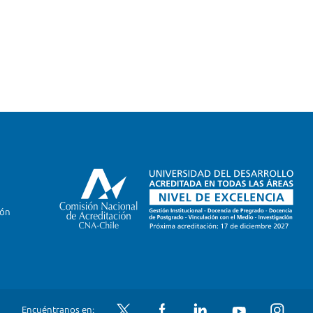
ión
Twitter
Facebook
LinkedIn
YouTube
Instagram
Encuéntranos en: