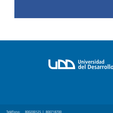
Teléfono:
800200125
|
800718700